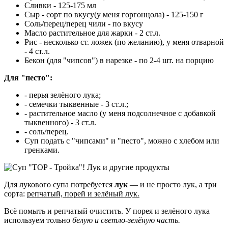
Сливки - 125-175 мл
Сыр - сорт по вкусу(у меня горгонцола) - 125-150 г
Соль/перец/перец чили - по вкусу
Масло растительное для жарки - 2 ст.л.
Рис - несколько ст. ложек (по желанию), у меня отварной
- 4 ст.л.
Бекон (для "чипсов") в нарезке - по 2-4 шт. на порцию
Для "песто":
- перья зелёного лука;
- семечки тыквенные - 3 ст.л.;
- растительное масло (у меня подсолнечное с добавкой
тыквенного) - 3 ст.л.
- соль/перец.
Суп подать с "чипсами" и "песто", можно с хлебом или
гренками.
Для лукового супа потребуется
лук
— и не просто лук, а три
сорта:
репчатый, порей и зелёный лук.
Всё помыть и репчатый очистить. У порея и зелёного лука
используем тольно
белую и светло-зелёную часть.