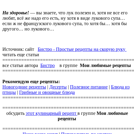
На здоровье!
— вы знаете, что лук полезен и, хотя не все его
любят, всё же надо его есть, ну хотя в виде лукового супа…
если ж не французского лукового супа, то хотя бы… хотя бы
другого… но лукового…
Источник: сайт
Бистро - Простые рецепты на скорую руку
читать еще статьи
================================================
все статьи автора
Бистро
в группе
Мои любимые рецепты
================================================
Рекомендую еще рецепты:
Новогодние рецепты
|
Десерты
|
Полезное питание
|
Блюда из
птицы
|
Грибные и овощные блюда
================================================
================================================
обсудить
этот кулинарный рецепт
в группе
Мои любимые
рецепты
================================================