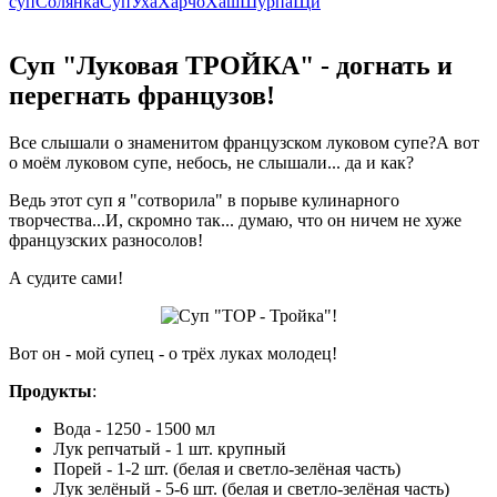
суп
Солянка
Суп
Уха
Харчо
Хаш
Шурпа
Щи
Суп "Луковая ТРОЙКА" - догнать и
перегнать французов!
Все слышали о знаменитом французском луковом супе?А вот
о моём луковом супе, небось, не слышали... да и как?
Ведь этот суп я "сотворила" в порыве кулинарного
творчества...И, скромно так... думаю, что он ничем не хуже
французских разносолов!
А судите сами!
Вот он - мой супец - о трёх луках молодец!
Продукты
:
Вода - 1250 - 1500 мл
Лук репчатый - 1 шт. крупный
Порей - 1-2 шт. (белая и светло-зелёная часть)
Лук зелёный - 5-6 шт. (белая и светло-зелёная часть)