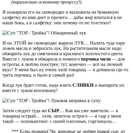
(параллельно основному процессу!).
Я пожарила его на сковородке и выложила на бумажную
сaлфетку во имя диет и прочего… дабы жир впитался в не
наши бока, а в салфетку: они почему-то не толстеют!
И на ЭТОЙ же сковородке жарила ЛУК… Налить туда пару
ложек масла и забросить лук. На растительном масле надо
обжарить лук до смягчения и красивого золотистого цвета.
Вместе с луком я обжарила и немного
перчика чили
— для
остроты, я люблю поострее, тут, конечно — всё на личный
вкус! У меня был ну очень злой товарищ — я добавила где-то
треть перчика, и было в самый раз!
Когда лук будет готов, надо влить
СЛИВКИ
и выпарить их
вместе с луком вполовину!
Затем следует туда же
СЫР
… Как вы уже заметили — я
товарищ острый… эээм, люитель острого — и сыр у меня
такой — попикантнее: с синей плесенью, горгонцола…
*** Есть товариСЧи, которые не любят такой сыр, ну