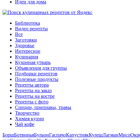
Идеи для дома
Библиотека
Видео рецепты
Все
Заготовки
Здоровье
Интересное
Кулинария
Кухонная утварь
Объявления для группы
Подборки рецептов
Полезные продукты
Рецепты автора
Рецепты на заказ
Рецепты на костре
Рецепты с фото
Специи, приправы, травы
Творчество
Химия кухни
Чай кофе
Борщ
Ботвинья
Бульон
Гаспачо
Капустняк
Кулеш
Лагман
Мисо
Окр