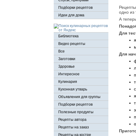
Соусы, приправы
Рецепты
Подборки рецептов
одно из 
Идеи для дома
А тепер
Понадо
Для тес
Библиотека
я
Видео рецепты
м
Все
Для нач
Заготовки
ф
Здоровье
л
Интересное
п
т
Кулинария
с
Кухонная утварь
я
Объявления для группы
т
Подборки рецептов
з
Полезные продукты
п
Рецепты автора
о
Рецепты на заказ
Пригот
Рецепты на костре