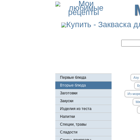
Первые блюда
Азу
Вторые блюда
Б
Заготовки
Из мор
Закуски
Мя
Изделия из теста
Напитки
Специи, травы
Сладости