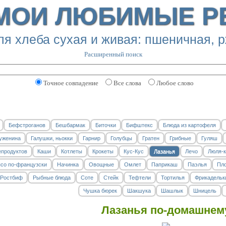
МОИ ЛЮБИМЫЕ Р
Расширенный поиск
Точное совпадение
Все слова
Любое слово
Бефстроганов
Бешбармак
Биточки
Бифштекс
Блюда из картофеля
уженина
Галушки, ньокки
Гарнир
Голубцы
Гратен
Грибные
Гуляш
епродуктов
Каши
Котлеты
Крокеты
Кус-Кус
Лазанья
Лечо
Люля-к
со по-французски
Начинка
Овощные
Омлет
Паприкаш
Паэлья
Пл
Ростбиф
Рыбные блюда
Соте
Стейк
Тефтели
Тортилья
Фрикадельк
Чушка бюрек
Шакшука
Шашлык
Шницель
Лазанья по-домашнем