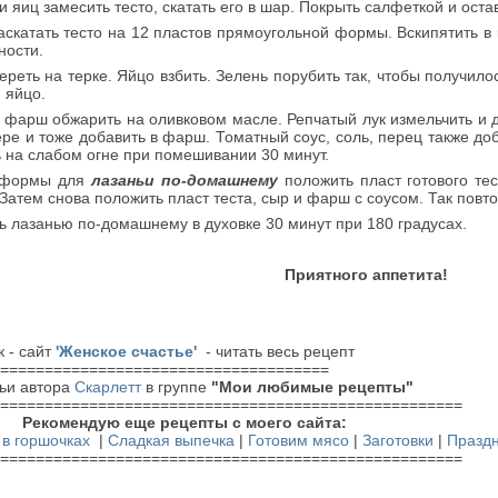
и яиц замесить тесто, скатать его в шар. Покрыть салфеткой и оста
аскатать тесто на 12 пластов прямоугольной формы. Вскипятить в 
ности.
ереть на терке. Яйцо взбить. Зелень порубить так, чтобы получило
 яйцо.
 фарш обжарить на оливковом масле. Репчатый лук измельчить и 
ере и тоже добавить в фарш. Томатный соус, соль, перец также д
ь на слабом огне при помешивании 30 минут.
 формы для
лазаньи по-домашнему
положить пласт готового те
Затем снова положить пласт теста, сыр и фарш с соусом. Так повто
ь лазанью по-домашнему в духовке 30 минут при 180 градусах.
Приятного аппетита!
к - сайт
'Женское счастье'
- читать весь рецепт
=====================================
тьи автора
Скарлетт
в группе
"Мои любимые рецепты"
====================================================
ендую еще рецепты с моего сайта:
 в горшочках
|
Сладкая выпечка
|
Готовим мясо
|
Заготовки
|
Празд
====================================================