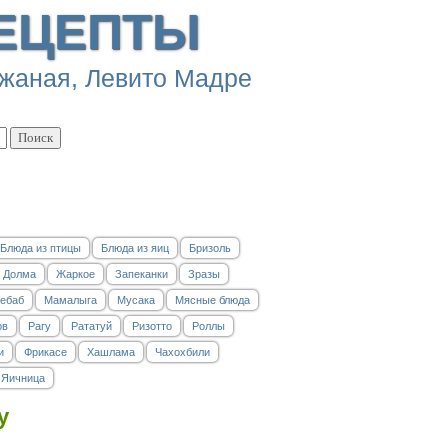
ЕЦЕПТЫ
Блюда из птицы
Блюда из яиц
Бризоль
Долма
Жаркое
Запеканки
Зразы
ебаб
Мамалыга
Мусака
Мясные блюда
ов
Рагу
Рататуй
Ризотто
Роллы
и
Фрикасе
Хашлама
Чахохбили
Яичница
у