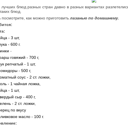
 лучших блюд разных стран давно в разных вариантах разлетелись
таких блюд.
ь посмотрите, как можно приготовить
лазанью по домашнему.
бится:
та:
йца - 3 шт,
ука - 600 г.
инки
-
арш говяжий - 700 г,
ук репчатый - 1 шт,
омидоры - 500 г,
оматный соус - 2 ст. ложки,
оль - 1 чайная ложка,
йца - 1 шт,
вердый сыр - 400 г,
елень - 2 ст. ложки,
ерец по вкусу
ливковое масло - 100 г.
овление: