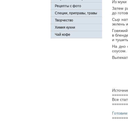
Из муки 
Рецепты с фото
Затем р
до готов
Специи, приправы, травы
Сыр нат
Творчество
зелень и
Химия кухни
Говяжий
Чай кофе
в бленд
и тушит
На дно
соусом. 
Выпекат
Источни
=======
Все ста
=======
Реком
Готовим
=======