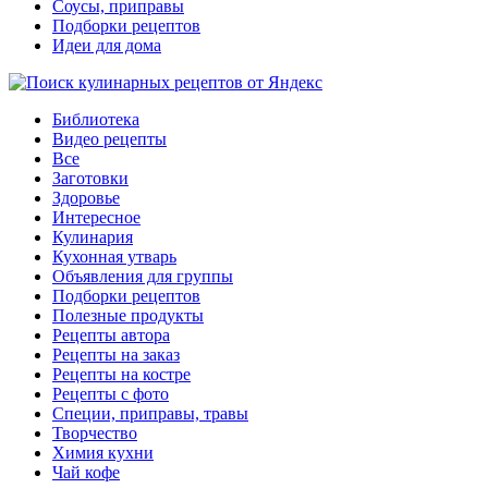
Соусы, приправы
Подборки рецептов
Идеи для дома
Библиотека
Видео рецепты
Все
Заготовки
Здоровье
Интересное
Кулинария
Кухонная утварь
Объявления для группы
Подборки рецептов
Полезные продукты
Рецепты автора
Рецепты на заказ
Рецепты на костре
Рецепты с фото
Специи, приправы, травы
Творчество
Химия кухни
Чай кофе