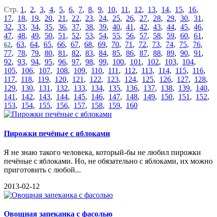
Стр.
1
,
2
,
3
,
4
,
5
,
6
,
7
,
8
,
9
,
10
,
11
,
12
,
13
,
14
,
15
,
16
,
17
,
18
,
19
,
20
,
21
,
22
,
23
,
24
,
25
,
26
,
27
,
28
,
29
,
30
,
31
,
32
,
33
,
34
,
35
,
36
,
37
,
38
,
39
,
40
,
41
,
42
,
43
,
44
,
45
,
46
,
47
,
48
,
49
,
50
,
51
,
52
,
53
,
54
,
55
,
56
,
57
,
58
,
59
,
60
,
61
,
,
63
,
64
,
65
,
66
,
67
,
68
,
69
,
70
,
71
,
72
,
73
,
74
,
75
,
76
,
62
77
,
78
,
79
,
80
,
81
,
82
,
83
,
84
,
85
,
86
,
87
,
88
,
89
,
90
,
91
,
92
,
93
,
94
,
95
,
96
,
97
,
98
,
99
,
100
,
101
,
102
,
103
,
104
,
105
,
106
,
107
,
108
,
109
,
110
,
111
,
112
,
113
,
114
,
115
,
116
,
117
,
118
,
119
,
120
,
121
,
122
,
123
,
124
,
125
,
126
,
127
,
128
,
129
,
130
,
131
,
132
,
133
,
134
,
135
,
136
,
137
,
138
,
139
,
140
,
141
,
142
,
143
,
144
,
145
,
146
,
147
,
148
,
149
,
150
,
151
,
152
,
153
,
154
,
155
,
156
,
157
,
158
,
159
,
160
Пирожки печёные с яблоками
Я не знаю такого человека, который-бы не любил пирожки
печёные с яблоками. Но, не обязательно с яблоками, их можно
приготовить с любой...
2013-02-12
Овощная запеканка с фасолью