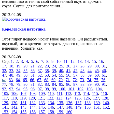
ненавязчиво оттенять свой собственный вкус от аромата
соуса. Соусы, для приготовления...
2013-02-08
Королевская ватрушка
Этот пирог недаром носит такое название. Он рассыпчатый,
вкусный, хотя временные затраты для его приготовление
невелики. Узнайте, как...
2013-02-08
Стр.
1
,
2
,
3
,
4
,
5
,
6
,
7
,
8
,
9
,
10
,
11
,
12
,
13
,
14
,
15
,
16
,
17
,
18
,
19
,
20
,
21
,
22
,
23
,
24
,
25
,
26
,
27
,
28
,
29
,
30
,
31
,
32
,
33
,
34
,
35
,
36
,
37
,
38
,
39
,
40
,
41
,
42
,
43
,
44
,
45
,
46
,
47
,
48
,
49
,
50
,
51
,
52
,
53
,
54
,
55
,
56
,
57
,
58
,
59
,
60
,
61
,
,
63
,
64
,
65
,
66
,
67
,
68
,
69
,
70
,
71
,
72
,
73
,
74
,
75
,
76
,
62
77
,
78
,
79
,
80
,
81
,
82
,
83
,
84
,
85
,
86
,
87
,
88
,
89
,
90
,
91
,
92
,
93
,
94
,
95
,
96
,
97
,
98
,
99
,
100
,
101
,
102
,
103
,
104
,
105
,
106
,
107
,
108
,
109
,
110
,
111
,
112
,
113
,
114
,
115
,
116
,
117
,
118
,
119
,
120
,
121
,
122
,
123
,
124
,
125
,
126
,
127
,
128
,
129
,
130
,
131
,
132
,
133
,
134
,
135
,
136
,
137
,
138
,
139
,
140
,
141
,
142
,
143
,
144
,
145
,
146
,
147
,
148
,
149
,
150
,
151
,
152
,
153
,
154
,
155
,
156
,
157
,
158
,
159
,
160